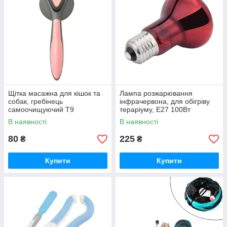
Щітка масажна для кішок та
Лампа розжарювання
собак, гребінець
інфрачервона, для обігріву
самоочищуючий Т9
тераріуму, E27 100Вт
В наявності
В наявності
80
225
₴
₴
Купити
Купити