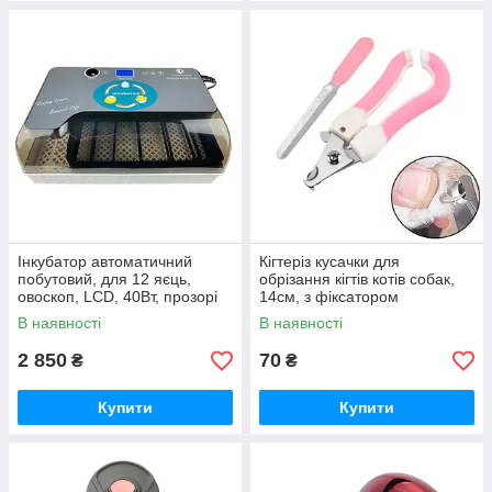
Інкубатор автоматичний
Кігтеріз кусачки для
побутовий, для 12 яєць,
обрізання кігтів котів собак,
овоскоп, LCD, 40Вт, прозорі
14см, з фіксатором
стінки
В наявності
В наявності
2 850
70
₴
₴
Купити
Купити