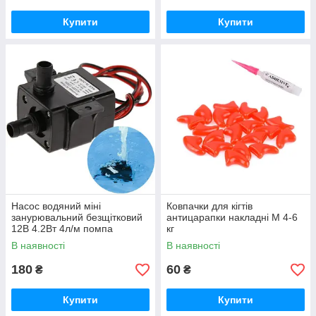
Купити
Купити
Насос водяний міні
Ковпачки для кігтів
занурювальний безщітковий
антицарапки накладні M 4-6
12В 4.2Вт 4л/м помпа
кг
В наявності
В наявності
180
60
₴
₴
Купити
Купити