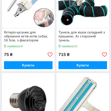
Кігтеріз кусачки для
Тунель для кішок складний з
обрізання кігтів котів собак,
іграшкою, 4х сторонній
16.5см, з фіксатором
тунель
В наявності
В наявності
75
715
₴
₴
Купити
Купити