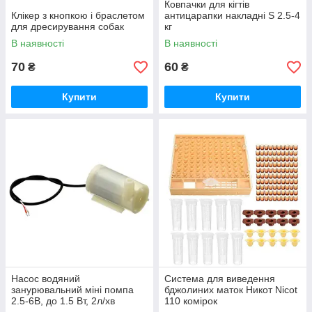
Ковпачки для кігтів
Клікер з кнопкою і браслетом
антицарапки накладні S 2.5-4
для дресирування собак
кг
В наявності
В наявності
70
60
₴
₴
Купити
Купити
Насос водяний
Система для виведення
занурювальний міні помпа
бджолиних маток Никот Nicot
2.5-6В, до 1.5 Вт, 2л/хв
110 комірок