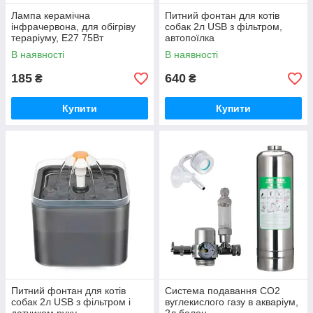
Лампа керамічна
Питний фонтан для котів
інфрачервона, для обігріву
собак 2л USB з фільтром,
тераріуму, Е27 75Вт
автопоїлка
В наявності
В наявності
185
640
₴
₴
Купити
Купити
Питний фонтан для котів
Система подавання CO2
собак 2л USB з фільтром і
вуглекислого газу в акваріум,