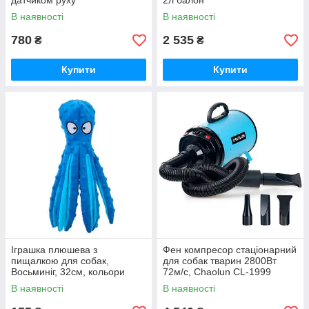
датчиком руху
2л балон
В наявності
В наявності
780
2 535
₴
₴
Купити
Купити
Іграшка плюшева з
Фен компресор стаціонарний
пищалкою для собак,
для собак тварин 2800Вт
Восьминіг, 32см, кольори
72м/с, Chaolun CL-1999
В наявності
В наявності