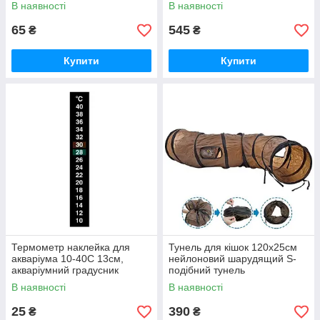
В наявності
В наявності
65
545
₴
₴
Купити
Купити
Термометр наклейка для
Тунель для кішок 120х25см
акваріума 10-40C 13см,
нейлоновий шарудящий S-
акваріумний градусник
подібний тунель
В наявності
В наявності
25
390
₴
₴