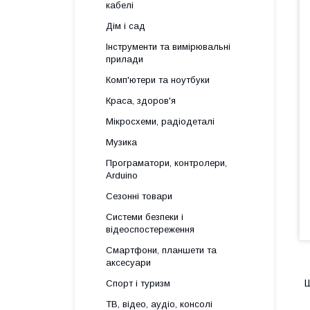
кабелі
Дім і сад
Інструменти та вимірювальні
прилади
Комп'ютери та ноутбуки
Краса, здоров'я
Мікросхеми, радіодеталі
Музика
Програматори, контролери,
Arduino
Сезонні товари
Системи безпеки і
відеоспостереження
Смартфони, планшети та
аксесуари
Ш
Спорт і туризм
ТВ, відео, аудіо, консолі