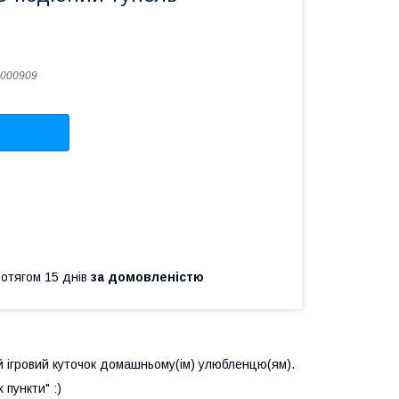
000909
ротягом 15 днів
за домовленістю
 ігровий куточок домашньому(ім) улюбленцю(ям).
 пункти" :)