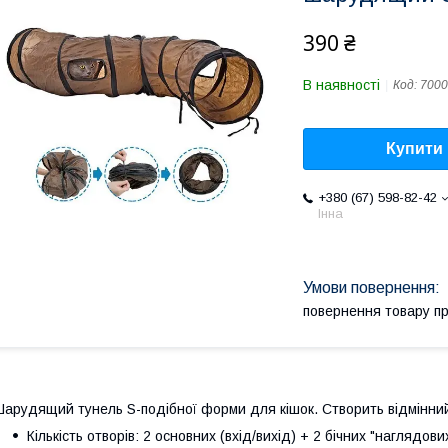
390 ₴
В наявності
Код:
7000
Купити
+380 (67) 598-82-42
Інна
повернення товару п
арудящий тунель S-подібної форми для кішок. Створить відмінний
Кількість отворів: 2 основних (вхід/вихід) + 2 бічних "наглядових