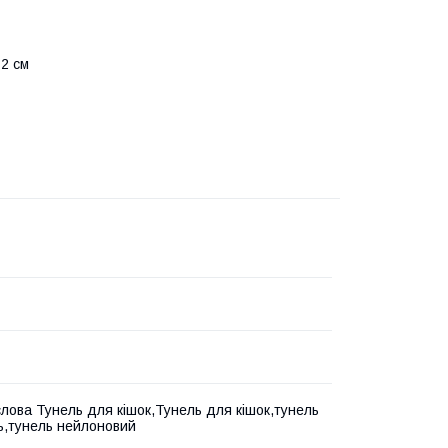
 2 см
слова Тунель для кішок,Тунель для кішок,тунель
,тунель нейлоновий