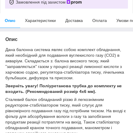
Замовлення під захистом
Опис
Характеристики
Доставка
Оплата
Умови п
Опис
Дана балонна система являє собою комплект обладнання,
який необхідний для подавання вуглекислого газу (CO2) в
акваріум. Складається з: балона високого тиску, який
"заправляється" газом у процесі реакції лимонної кислоти з
харчовою содою, регулятора-стабілізатора тиску, лічильника
бульбашок, дифузора та присоски.
Зверніть увагу! Поліуретанова трубка до комплекту не
входить. (Рекомендований розмір 4х6 мм).
Сталевий балон обладнаний різзю й легкознімним
редуктором-стабілізатором тиску, який слугує для
рівномірного подавання газу під потрібним тиском. На вході є
фільтр для абсорбування вологи з газу та запобігання
продуктам реакції потрапляти на вихід. Також стабілізатор
обладнаний краном точного подавання, манометром і