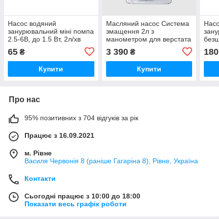
Насос водяний
Масляний насос Система
Насо
занурювальний міні помпа
змащення 2л з
зан
2.5-6В, до 1.5 Вт, 2л/хв
манометром для верстата
безщ
ЧПУ HTK02-K
м п
65
3 390
180
₴
₴
Купити
Купити
Про нас
95% позитивних з 704 відгуків за рік
Працює з 16.09.2021
м. Рівне
Василя Червонія 8 (раніше Гагаріна 8), Рівне, Україна
Контакти
Сьогодні працює з 10:00 до 18:00
Показати весь графік роботи