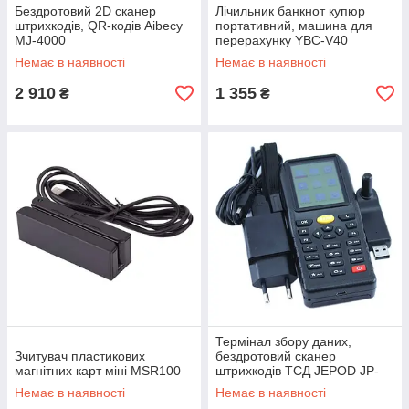
Бездротовий 2D сканер
Лічильник банкнот купюр
штрихкодів, QR-кодів Aibecy
портативний, машина для
MJ-4000
перерахунку YBC-V40
Немає в наявності
Немає в наявності
2 910
1 355
₴
₴
Термінал збору даних,
Зчитувач пластикових
бездротовий сканер
магнітних карт міні MSR100
штрихкодів ТСД JEPOD JP-
D2
Немає в наявності
Немає в наявності