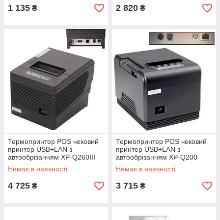
1 135
2 820
₴
₴
Термопринтер POS чековий
Термопринтер POS чековий
принтер USB+LAN з
принтер USB+LAN з
автообрізанням XP-Q260III
автообрізанням XP-Q200
80мм
80мм
Немає в наявності
Немає в наявності
4 725
3 715
₴
₴