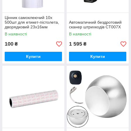
Цінник самоклеючий 10x
500шт для етикет-пістолета,
Автоматичний бездротовий
дворядковий 23х16мм
сканер штрихкодів CT007X
В наявності
В наявності
100
1 595
₴
₴
Купити
Купити