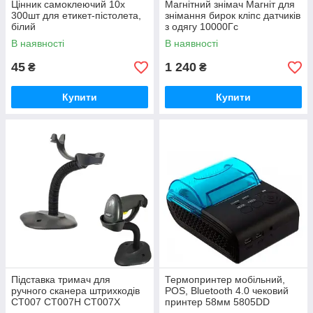
Цінник самоклеючий 10x
Магнітний знімач Магніт для
300шт для етикет-пістолета,
знімання бирок кліпс датчиків
білий
з одягу 10000Гс
В наявності
В наявності
45
1 240
₴
₴
Купити
Купити
Підставка тримач для
Термопринтер мобільний,
ручного сканера штрихкодів
POS, Bluetooth 4.0 чековий
CT007 CT007H CT007X
принтер 58мм 5805DD