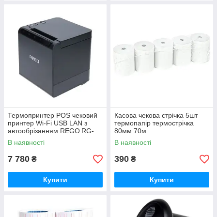
Термопринтер POS чековий
Касова чекова стрічка 5шт
принтер Wi-Fi USB LAN з
термопапір термострічка
автообрізанням REGO RG-
80мм 70м
P80B 58/80мм
В наявності
В наявності
7 780
390
₴
₴
Купити
Купити