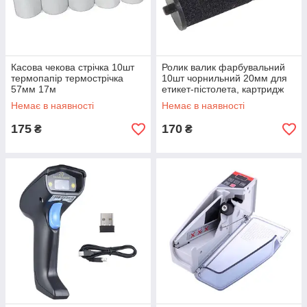
Касова чекова стрічка 10шт
Ролик валик фарбувальний
термопапір термострічка
10шт чорнильний 20мм для
57мм 17м
етикет-пістолета, картридж
Немає в наявності
Немає в наявності
175
170
₴
₴