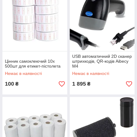
USB автоматичний 2D сканер
Цінник самоклеючий 10x
штрихкодів, QR-кодів Aibecy
500шт для етикет-пістолета
M4
Немає в наявності
Немає в наявності
100
1 895
₴
₴