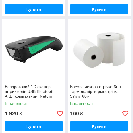
Купити
Купити
Бездротовий 1D сканер
Касова чекова стрічка 6шт
штрихкодів USB Bluetooth
термопапір термострічка
АКБ, компактний, Netum
57мм 60м
C740
В наявності
В наявності
1 920
160
₴
₴
Купити
Купити