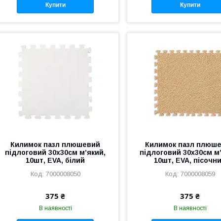
Купити
Купити
Килимок пазл плюшевий
Килимок пазл плюш
підлоговий 30x30см м’який,
підлоговий 30x30см м
10шт, EVA, білий
10шт, EVA, пісочн
7000008050
7000008059
375 ₴
375 ₴
В наявності
В наявності