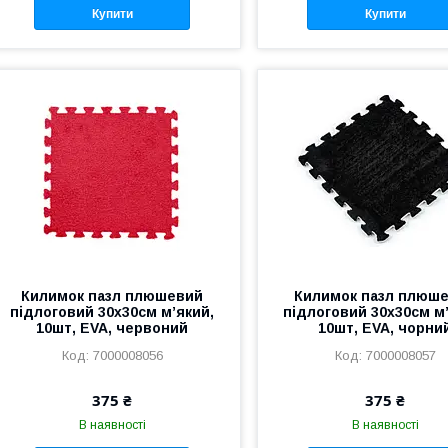
Купити
Купити
Килимок пазл плюшевий
Килимок пазл плюш
підлоговий 30x30см м’який,
підлоговий 30x30см м
10шт, EVA, червоний
10шт, EVA, чорни
7000008056
7000008057
375 ₴
375 ₴
В наявності
В наявності