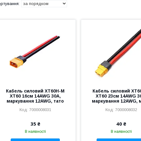
Кабель силовий XT60H-M
Кабель силовий XT6
XT60 16см 14AWG 30А,
XT60 23см 14AWG 3
маркування 12AWG, тато
маркування 12AWG, 
7000008031
7000008032
35 ₴
40 ₴
В наявності
В наявності