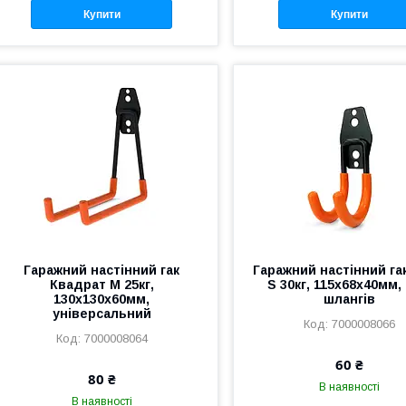
Купити
Купити
Гаражний настінний гак
Гаражний настінний га
Квадрат M 25кг,
S 30кг, 115x68x40мм,
130x130x60мм,
шлангів
універсальний
7000008066
7000008064
60 ₴
80 ₴
В наявності
В наявності