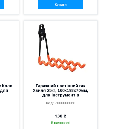
Купити
к Коло
Гаражний настінний гак
 для
Хвиля 25кг, 160x193x70мм,
для інструментів
7000008068
130 ₴
В наявності