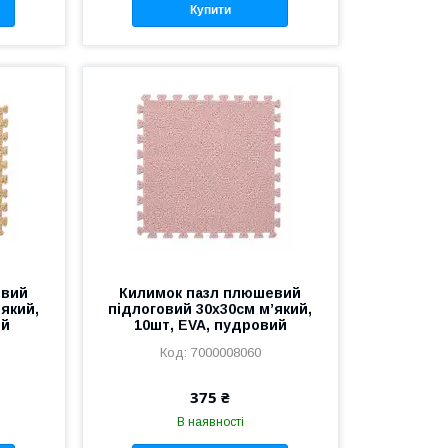
Купити
евий
Килимок пазл плюшевий
’який,
підлоговий 30x30см м’який,
ий
10шт, EVA, пудровий
7000008060
375 ₴
В наявності