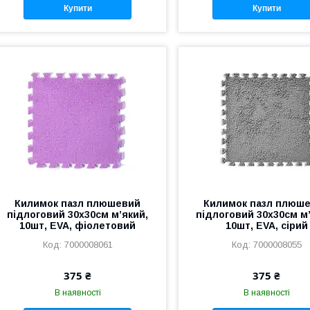
Купити
Купити
Килимок пазл плюшевий
Килимок пазл плюш
підлоговий 30x30см м’який,
підлоговий 30x30см м
10шт, EVA, фіолетовий
10шт, EVA, сірий
7000008061
7000008055
375 ₴
375 ₴
В наявності
В наявності