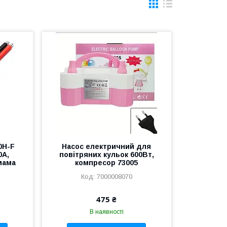
0H-F
Насос електричний для
0А,
повітряних кульок 600Вт,
мама
компресор 73005
7000008070
475 ₴
В наявності