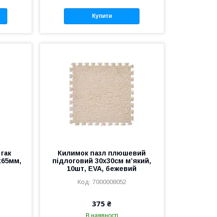
Купити
гак
Килимок пазл плюшевий
x65мм,
підлоговий 30x30см м’який,
10шт, EVA, бежевий
7000008052
375 ₴
В наявності