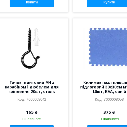
Купити
Купити
Гачок гвинтовий М4 з
Килимок пазл плюш
карабіном і дюбелем для
підлоговий 30x30см м
кріплення 20шт, сталь
10шт, EVA, синій
7000008042
7000008058
165 ₴
375 ₴
В наявності
В наявності