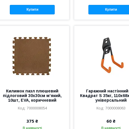
Купити
Купити
Килимок пазл плюшевий
Гаражний настінний 
підлоговий 30x30см м’який,
Квадрат S 35кг, 110x68
10шт, EVA, коричневий
універсальний
7000008054
7000008063
375 ₴
60 ₴
В наявності
В наявності