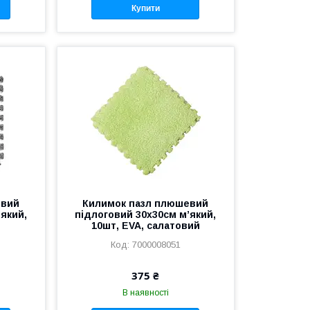
Купити
евий
Килимок пазл плюшевий
’який,
підлоговий 30x30см м’який,
10шт, EVA, салатовий
7000008051
375 ₴
В наявності