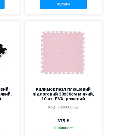
Купити
евий
Килимок пазл плюшевий
’який,
підлоговий 30x30см м’який,
й
10шт, EVA, рожевий
7000008062
375 ₴
В наявності