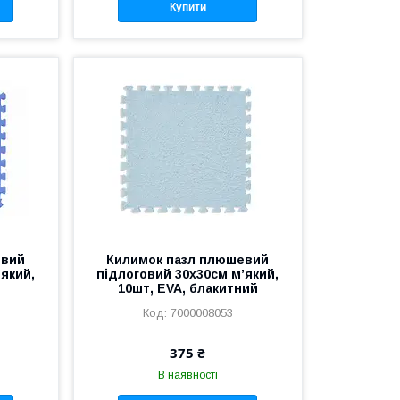
Купити
евий
Килимок пазл плюшевий
’який,
підлоговий 30x30см м’який,
10шт, EVA, блакитний
7000008053
375 ₴
В наявності