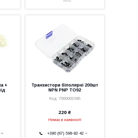
Інна
а +
Транзистори біполярні 200шт
під
NPN PNP TO92
7000002385
220 ₴
Немає в наявності
+380 (67) 598-82-42