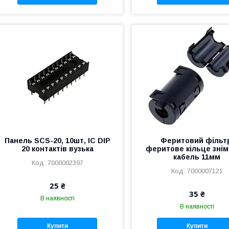
Панель SCS-20, 10шт, IC DIP
Феритовий фільт
20 контактів вузька
феритове кільце знім
кабель 11мм
7000002397
7000007121
25 ₴
35 ₴
В наявності
В наявності
Купити
Купити