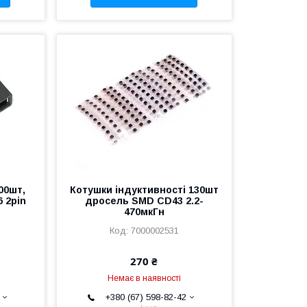
00шт,
Котушки індуктивності 130шт
 2pin
дросель SMD CD43 2.2-
470мкГн
7000002531
270 ₴
Немає в наявності
+380 (67) 598-82-42