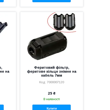
р,
Феритовий фільтр,
не на
феритове кільце знімне на
кабель 7мм
7000007120
25 ₴
В наявності
Купити