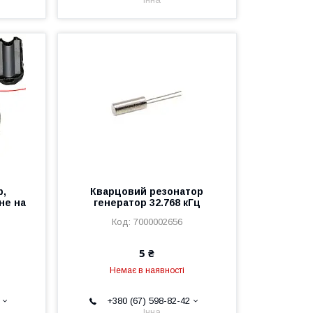
р,
Кварцовий резонатор
не на
генератор 32.768 кГц
7000002656
5 ₴
Немає в наявності
+380 (67) 598-82-42
Інна