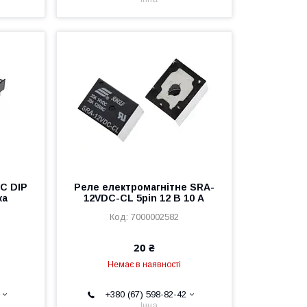
IC DIP
Реле електромагнітне SRA-
ка
12VDC-CL 5pin 12 В 10 А
7000002582
20 ₴
Немає в наявності
+380 (67) 598-82-42
Інна