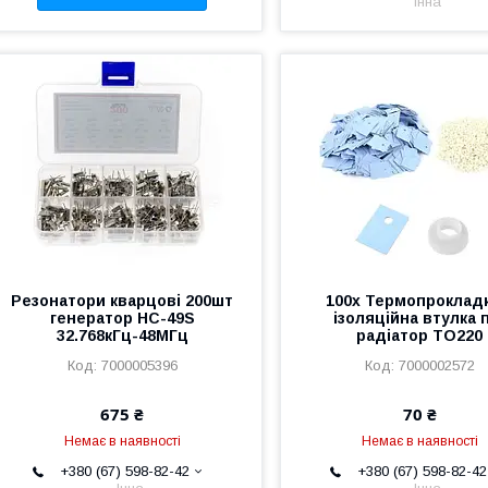
Інна
Резонатори кварцові 200шт
100x Термопрокладк
генератор HC-49S
ізоляційна втулка 
32.768кГц-48МГц
радіатор TO220
7000005396
7000002572
675 ₴
70 ₴
Немає в наявності
Немає в наявності
+380 (67) 598-82-42
+380 (67) 598-82-42