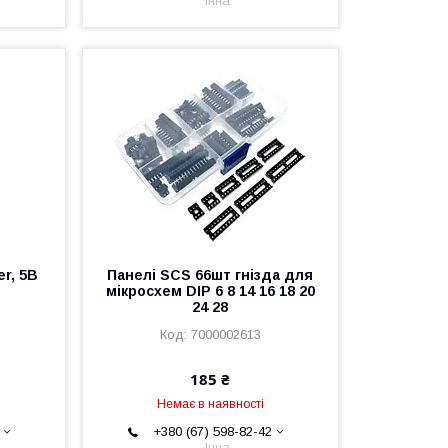
Інна
r, 5В
Панелі SCS 66шт гнізда для
мікросхем DIP 6 8 14 16 18 20
24 28
7000002613
185 ₴
Немає в наявності
+380 (67) 598-82-42
Інна