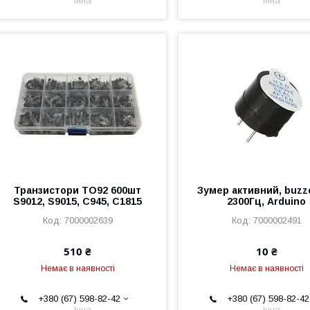
Інна
Інна
Транзистори TO92 600шт
Зумер активний, buzze
S9012, S9015, С945, С1815
2300Гц, Arduino
7000002639
7000002491
510 ₴
10 ₴
Немає в наявності
Немає в наявності
+380 (67) 598-82-42
+380 (67) 598-82-42
Інна
Інна