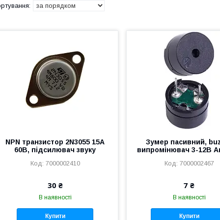
NPN транзистор 2N3055 15А
Зумер пасивний, bu
60В, підсилювач звуку
випромінювач 3-12В A
7000002410
7000002467
30 ₴
7 ₴
В наявності
В наявності
Купити
Купити