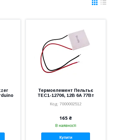
zzer
Термоелемент Пельтьє
rduino
TEC1-12706, 12В 6А 77Вт
7000002512
165 ₴
В наявності
Купити