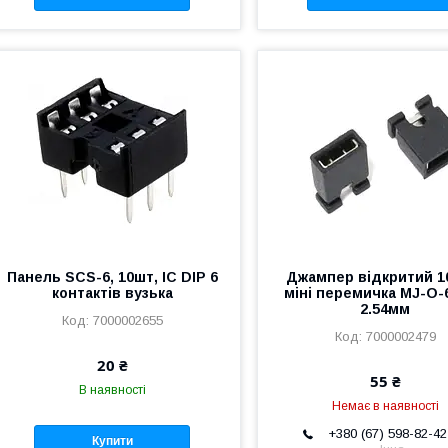
Панель SCS-6, 10шт, IC DIP 6
Джампер відкритий 1
контактів вузька
міні перемичка MJ-O-6
2.54мм
7000002655
7000002479
20 ₴
55 ₴
В наявності
Немає в наявності
+380 (67) 598-82-42
Купити