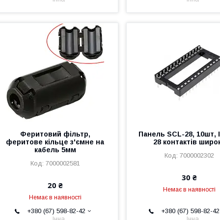
Феритовий фільтр,
Панель SCL-28, 10шт, 
феритове кільце з'ємне на
28 контактів широ
кабель 5мм
7000002302
7000002581
30 ₴
20 ₴
Немає в наявності
Немає в наявності
+380 (67) 598-82-42
+380 (67) 598-82-42
Інна
Інна