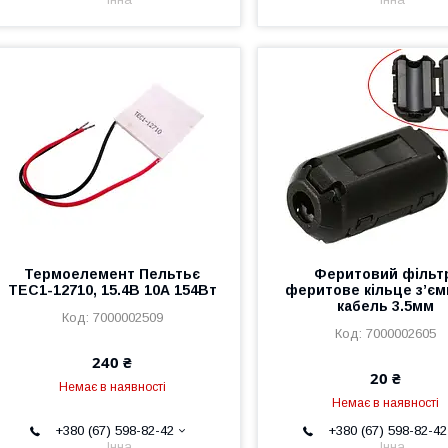
Термоелемент Пельтьє
Феритовий фільт
TEC1-12710, 15.4В 10А 154Вт
феритове кільце з’єм
кабель 3.5мм
7000002509
7000002605
240 ₴
20 ₴
Немає в наявності
Немає в наявності
+380 (67) 598-82-42
+380 (67) 598-82-42
Інна
Інна