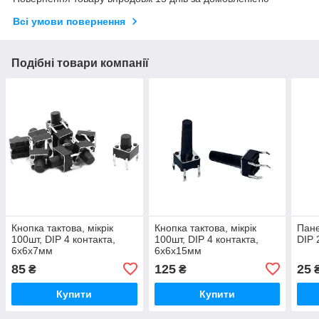
Всі умови повернення
Подібні товари компанії
Кнопка тактова, мікрік
Кнопка тактова, мікрік
Пане
100шт, DIP 4 контакта,
100шт, DIP 4 контакта,
DIP 
6х6х7мм
6х6х15мм
85
125
25
₴
₴
Купити
Купити