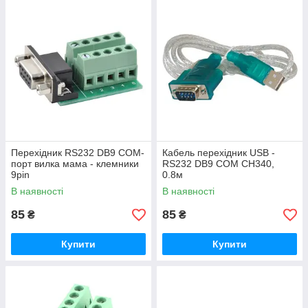
Перехідник RS232 DB9 COM-
Кабель перехідник USB -
порт вилка мама - клемники
RS232 DB9 COM CH340,
9pin
0.8м
В наявності
В наявності
85
85
₴
₴
Купити
Купити