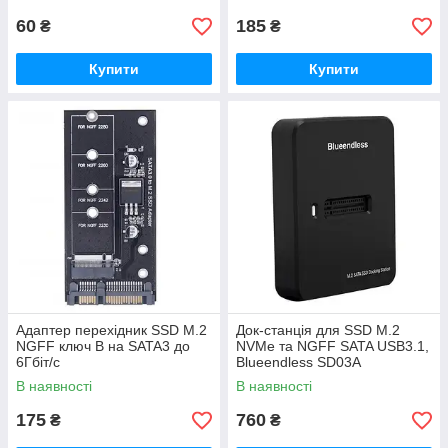
60
185
₴
₴
Купити
Купити
Адаптер перехідник SSD M.2
Док-станція для SSD M.2
NGFF ключ B на SATA3 до
NVMe та NGFF SATA USB3.1,
6Гбіт/с
Blueendless SD03A
В наявності
В наявності
175
760
₴
₴