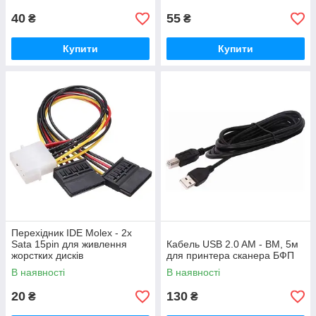
40
55
₴
₴
Купити
Купити
Перехідник IDE Molex - 2x
Sata 15pin для живлення
Кабель USB 2.0 AM - BM, 5м
жорстких дисків
для принтера сканера БФП
В наявності
В наявності
20
130
₴
₴