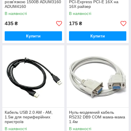
розв'язкою 1500В ADUM3160
PCI-Express PCI-E 16X на
ADUM4160
16X райзер
В наявності
В наявності
435
175
₴
₴
Купити
Купити
Кабель USB 2.0 AM - AM,
Нуль-модемний кабель
1.5м для периферійних
RS232 DB9 COM мама-мама
пристроїв
1.4м
В наявності
В наявності