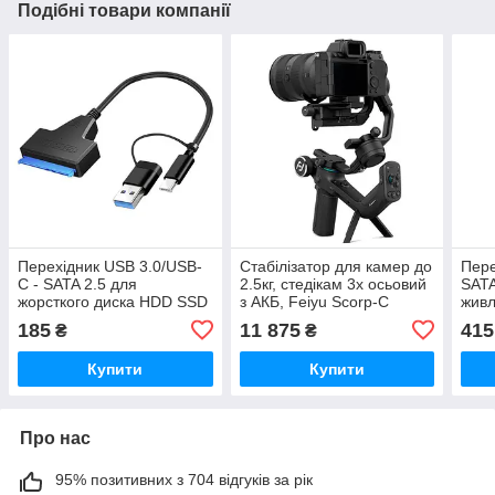
Подібні товари компанії
Перехідник USB 3.0/USB-
Стабілізатор для камер до
Пере
C - SATA 2.5 для
2.5кг, стедікам 3х осьовий
SATA
жорсткого диска HDD SSD
з АКБ, Feiyu Scorp-C
жив
до 5Гбіт/с
185
11 875
415
₴
₴
Купити
Купити
Про нас
95% позитивних з 704 відгуків за рік