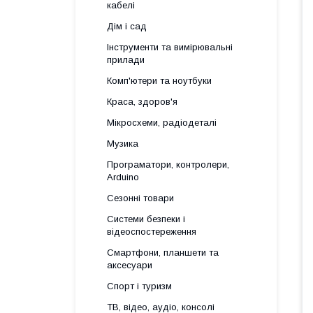
кабелі
Дім і сад
Інструменти та вимірювальні
прилади
Комп'ютери та ноутбуки
Краса, здоров'я
Мікросхеми, радіодеталі
Музика
Програматори, контролери,
Arduino
Сезонні товари
Системи безпеки і
відеоспостереження
Смартфони, планшети та
аксесуари
Спорт і туризм
ТВ, відео, аудіо, консолі