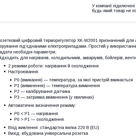
У компанії підключені
будь-який товар не п
озетковий цифровий терморегулятор XK-W2001 призначений для 
ерування під'єднаними електроприладами. Простий у використанні
адати необхідні параметри.
ідходить для нагрівачів, холодильників, акваріумів, бойлерів, вент
2 режими роботи: нагрівання й охолодження
Настроювання:
P0 (вмикання) — температура, за якої пристрій вмикається
P1 (вимкнення) — температура вимкнення
P2 — калібрування датчика
P3 — затримка ввімкнення (у хвилинах)
Автоматичне визначення режиму:
P0 < P1 — нагрівання
P0 > P1 — охолодження
Вхід живлення: стандартна вилка 220 В (EU)
Вихід: вбудована універсальна розетка