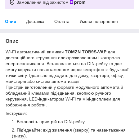
Замовлення під захистом
Опис
Доставка
Оплата
Умови повернення
Опис
Wi-Fi автоматичний вимикач
TOMZN TOB9S-VAP
для
дистанційного керування електроживленням і контролю
енергоспоживання. Встановлюється на DIN-рейку та дає
змогу керувати навантаженням через смартфон із будь-якої
точки світу. Ідеально підходить для дому, квартири, офісу,
майстерні або систем автоматизації.
Пристрій виготовлений у форматі модульного автомата й
обладнаний клемами під'єднання, кнопкою ручного
керування, LED-індикатором Wi-Fi та міні-дисплеєм для
зображення роботи.
Інструкція:
Встановіть пристрій на DIN-рейку.
Під'єднайте: вхід живлення (зверху) та навантаження
(знизу).