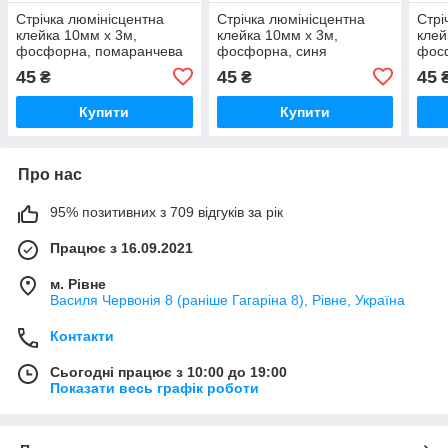
Стрічка люмінісцентна
Стрічка люмінісцентна
Стрі
клейка 10мм x 3м,
клейка 10мм x 3м,
клей
фосфорна, помаранчева
фосфорна, синя
фос
45
45
45
₴
₴
Купити
Купити
Про нас
95% позитивних з 709 відгуків за рік
Працює з 16.09.2021
м. Рівне
Василя Червонія 8 (раніше Гагаріна 8), Рівне, Україна
Контакти
Сьогодні працює з 10:00 до 19:00
Показати весь графік роботи