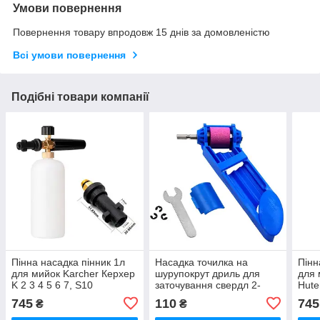
Умови повернення
Повернення товару впродовж 15 днів за домовленістю
Всі умови повернення
Подібні товари компанії
Пінна насадка пінник 1л
Насадка точилка на
Пінн
для мийок Karcher Керхер
шурупокрут дриль для
для 
K 2 3 4 5 6 7, S10
заточування свердл 2-
Hute
12.5мм
S2
745
110
745
₴
₴