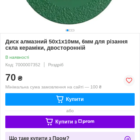
Диск алмазний 50x1x10мм, 6мм для різання
скла кераміки, двосторонній
В наявності
Код: 7000007352
Роздріб
70
₴
Мінімальна сума замовлення на сайті — 100 ₴
Купити
або
Купити з
Що таке купити з Пром?