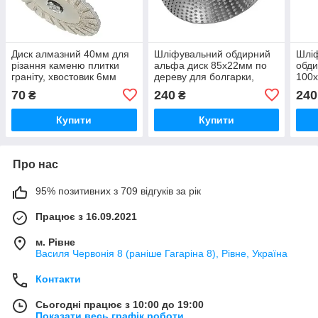
Диск алмазний 40мм для
Шліфувальний обдирний
Шлі
різання каменю плитки
альфа диск 85х22мм по
обди
граніту, хвостовик 6мм
дереву для болгарки,
100х
круглий ARC
болг
70
240
240
₴
₴
Купити
Купити
Про нас
95% позитивних з 709 відгуків за рік
Працює з 16.09.2021
м. Рівне
Василя Червонія 8 (раніше Гагаріна 8), Рівне, Україна
Контакти
Сьогодні працює з 10:00 до 19:00
Показати весь графік роботи