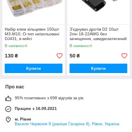
Набір клем кільцевих 150шт
З’єднувач дротів D2 10шт
М3-М10, О-тип неізольовані
2пін 18-22AWG без
DJ431, в кейсі
зачищення, швидкозатискний
В наявності
В наявності
130
50
₴
₴
Купити
Купити
Про нас
95% позитивних з 698 відгуків за рік
Працює з 16.09.2021
м. Рівне
Василя Червонія 8 (раніше Гагаріна 8), Рівне, Україна