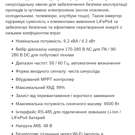
синусоїдальну хвилю для забезпечення безпеки експлуатації
приладів із чутливою електронікою (котли опалення,
холодильники, телевізори, ноутбуки тощо). Також інвертор
підтримує сумісність з елементами живлення LiFePo4 та
забезпечує безпечне та ефективне перетворення енергії з
низьким коефіцієнтом втрат.
Номінальна потужність: 6.2 кВА / 6.2 кВт
Вибір діапазону напруги 170-280 В AC для ПК / 90-
280 В DC для побутової техніки
Діапазон частот: 50 / 60 Гц, автоматичне визначення
Форма вихідного сигналу: чиста синусоїда
Вбудований MPPT контролер
Максимальний ККД: 99%
Захист від перевантаження і короткого замикання
Максимальна потужність сонячного масиву: 6500 Вт
Інтерфейс RS-485 для підключення зовнішніх Li-Ion /
LiFePo4 батарей
Напруга АКБ: 48 В
Бездротове з’єднання через Wi-Fi (модуль в