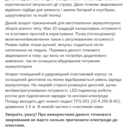
короткочасної імпульсної дії струму. Дане точкове зварювання
відмінно підійде для ремонту і заміни батарей в ноутбуках,
шуруповертах та іншій техніці.
Даний апарат призначений для виготовлення акумуляторних
зборок різного типу. Має 10 градацій налаштувань потужності
та інтуітивно простий в користуванні. Ручка (потенціометр)
включення/виключення також є регулюванням потужності.
Режим пайки тільки ручний, імпульс подається після
натискання на педаль. Перевага даного точкового
зварювання в тому, що вона не потребує додаткового
живлення, так як оснащена вбудованим потужним
акумулятором.
Апарат поміщений в удароміцний пластиковий корпус та
оснащений дисплеєм на якому відображається рівень заряда
акумулятора. На лицевій стороні розміщені дисплей, ручка
вкл/викл/регулювання потужності, LED-індикатор роботи,
роз'єм для підключення зарядки та нез'ємні електроди.
Позаду виходить дріт ножної педалі TFS-201 (10 А 250 В АС),
довжиною 1.5 м. В нижній частині є пластикові ніжки.
Зверніть увагу! При використанні даного точкового
зварювання не варто сильно притискати електроди до
пластини.