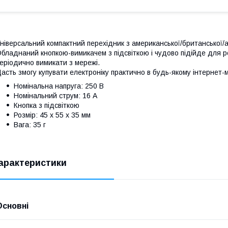
ніверсальний компактний перехідник з американської/британської/а
бладнаний кнопкою-вимикачем з підсвіткою і чудово підійде для ро
еріодично вимикати з мережі.
асть змогу купувати електроніку практично в будь-якому інтернет-ма
Номінальна напруга: 250 В
Номінальний струм: 16 А
Кнопка з підсвіткою
Розмір: 45 х 55 х 35 мм
Вага: 35 г
арактеристики
Основні