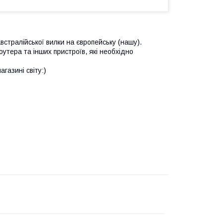
встралійської вилки на європейську (нашу).
утера та інших пристроїв, які необхідно
газині світу:)