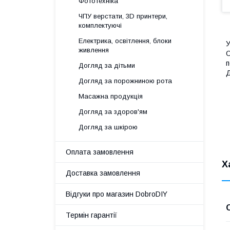
Фототехніка
ЧПУ верстати, 3D принтери,
комплектуючі
Електрика, освітлення, блоки
У
живлення
О
п
Догляд за дітьми
Д
Догляд за порожниною рота
Масажна продукція
Догляд за здоров'ям
Догляд за шкірою
Оплата замовлення
Х
Доставка замовлення
Відгуки про магазин DobroDIY
Термін гарантії