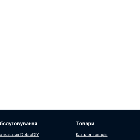
обслуговування
Товари
ро магазин DobroDIY
Каталог товарів