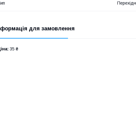
ип
Перехідн
нформація для замовлення
іна:
35 ₴