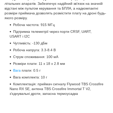
літальних апаратів. Забезпечує надійний зв'язок на значній
відстані між пультом керування та БПЛА, а надкомпактні
розміри приймача дозволять розмістити плату на дроні будь-
якого розміру.
Робоча частота: 915 МГц
Підтримка телеметрії через порти CRSF, UART,
USART і I2C
Чутливість: -130 дБм
Робоча напруга: 3.3-8.4 В
Струм споживання: 100 мА
Розміри плати: 11 x 18 x 2.8 мм
Вага
плати: 0.5 г
Вага комплекта: 10 г
Комплектація: приймач сигналу Flywood TBS Crossfire
Nano RX SE, антена TBS Crossfire Immortal T V2,
з'єднувальні дроти, запасна термоусадка