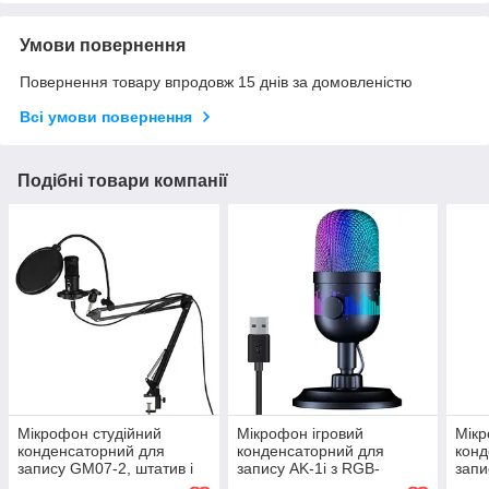
Умови повернення
Повернення товару впродовж 15 днів за домовленістю
Всі умови повернення
Подібні товари компанії
Мікрофон студійний
Мікрофон ігровий
Мікр
конденсаторний для
конденсаторний для
конд
запису GM07-2, штатив і
запису AK-1i з RGB-
запи
поп-фільтр
підсвіткою
шум