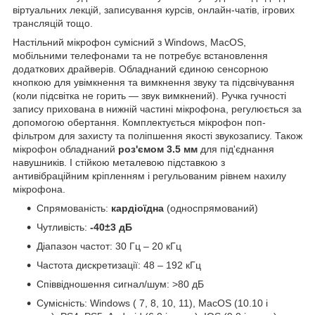
віртуальних лекцій, записування курсів, онлайн-чатів, ігрових
трансляцій тощо.
Настільний мікрофон сумісний з Windows, MacOS,
мобільними телефонами та не потребує встановлення
додаткових драйверів. Обладнаний єдиною сенсорною
кнопкою для увімкнення та вимкнення звуку та підсвічування
(коли підсвітка не горить — звук вимкнений). Ручка гучності
запису прихована в нижній частині мікрофона, регулюється за
допомогою обертання. Комплектується мікрофон поп-
фільтром для захисту та поліпшення якості звукозапису. Також
мікрофон обладнаний
роз'ємом 3.5 мм
для під'єднання
навушників. І стійкою металевою підставкою з
антивібраційним кріпленням і регульованим рівнем нахилу
мікрофона.
Спрямованість:
кардіоїдна
(односпрямований)
Чутливість:
-40±3 дБ
Діапазон частот: 30 Гц – 20 кГц
Частота дискретизації: 48 – 192 кГц
Співвідношення сигнал/шум: >80 дБ
Сумісність: Windows ( 7, 8, 10, 11), MacOS (10.10 і