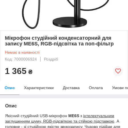
Мікрофон студійний конденсаторний для
запису ME6S, RGB-підсвітка та поп-фільтр
Немає в наявності
Код: 7000006924
Роздріб
1 365
₴
Опис
Характеристики
Доставка
Оплата
Умови п
Опис
Якісний студійний USB-мікрофон
ME6S
з
інтелектуальним
заглушенням шуму, RGB-підсвіткою та стійкою підставкою
. А
головне - зі студійною якістю звукозапису. Чудово підійде для