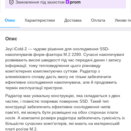
Замовлення під захистом
Опис
Характеристики
Доставка
Оплата
Умови п
Опис
Jeyi iCold-2 — чудове рішення для охолодження SSD-
накопичувачів форм-фактора M.2 2280. Сучасні накопичувачі
розвивають високі швидкості під час передачі даних і запису
інформації, тому тепловиділення цього різновиду
комп'ютерних комплектуючих суттєве. Радіатор з
алюмінієвого сплаву дасть змогу не тільки забезпечити
ефективне охолодження накопичувача, але й продовжить
термін експлуатації пристрою.
Радіатор має унікальну конструкцію, яка складається з двох
частин, і повністю покриває поверхню SSD. Такий тип
конструкції забезпечить ефективне охолодження чипів
пам'яті, які можуть бути розміщені на обох сторонах плати
носія. А компактні розміри радіатора забезпечать сумісність із
більшістю сучасних комп'ютерів, які мають на материнській
платі роз'єм M.2.