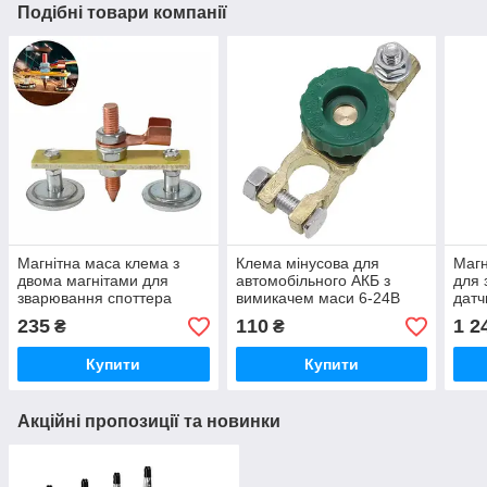
Подібні товари компанії
Магнітна маса клема з
Клема мінусова для
Магн
двома магнітами для
автомобільного АКБ з
для 
зварювання споттера
вимикачем маси 6-24В
датч
235
110
1 2
₴
₴
Купити
Купити
Акційні пропозиції та новинки