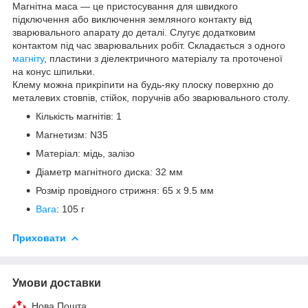
Магнітна маса — це пристосування для швидкого
підключення або виключення земляного контакту від
зварювального апарату до деталі. Слугує додатковим
контактом під час зварювальних робіт. Складається з одного
магніту
, пластини з діелектричного матеріалу та проточеної
на конус шпильки.
Клему можна прикріпити на будь-яку плоску поверхню до
металевих стовпів, стійок, поручнів або зварювального столу.
Кількість магнітів: 1
Магнетизм: N35
Матеріал: мідь, залізо
Діаметр магнітного диска: 32 мм
Розмір провідного стрижня: 65 х 9.5 мм
Вага
: 105 г
Приховати
Умови доставки
Нова Пошта