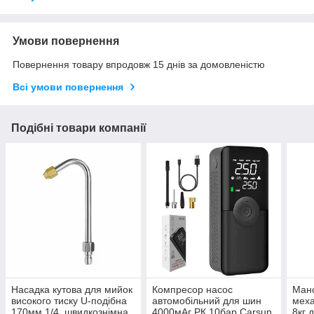
Умови повернення
Повернення товару впродовж 15 днів за домовленістю
Всі умови повернення
Подібні товари компанії
Насадка кутова для мийок
Компресор насос
Ман
високого тиску U-подібна
автомобільний для шин
меха
170мм 1/4, швидкознімна
4000мАг РК 10бар Carsun
8кг 