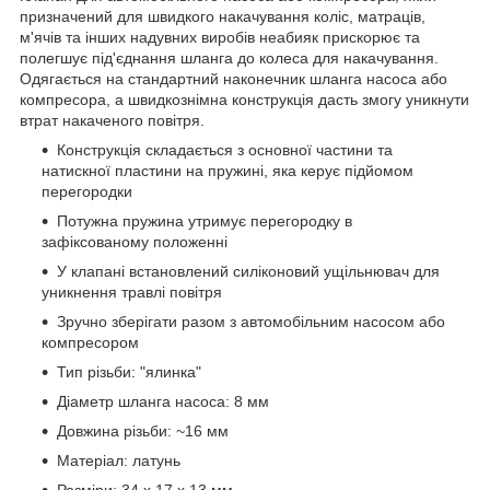
призначений для швидкого накачування коліс, матраців,
м'ячів та інших надувних виробів неабияк прискорює та
полегшує під'єднання шланга до колеса для накачування.
Одягається на стандартний наконечник шланга насоса або
компресора, а швидкознімна конструкція дасть змогу уникнути
втрат накаченого повітря.
Конструкція складається з основної частини та
натискної пластини на пружині, яка керує підйомом
перегородки
Потужна пружина утримує перегородку в
зафіксованому положенні
У клапані встановлений силіконовий ущільнювач для
уникнення травлі повітря
Зручно зберігати разом з автомобільним насосом або
компресором
Тип різьби: "ялинка"
Діаметр шланга насоса: 8 мм
Довжина різьби: ~16 мм
Матеріал: латунь
Розміри: 34 x 17 x 13 мм