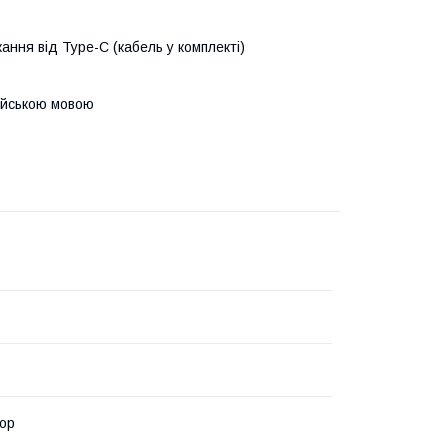
ання від Type-C (кабель у комплекті)
лійською мовою
ор