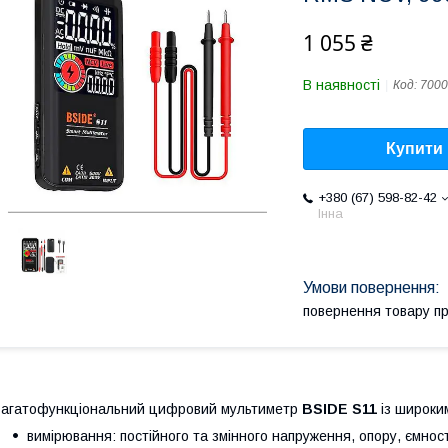
1 055 ₴
В наявності
Код:
7000
Купити
+380 (67) 598-82-42
Інна
повернення товару п
агатофункціональний цифровий мультиметр
BSIDE S11
із широким
вимірювання: постійного та змінного напруження, опору, ємност