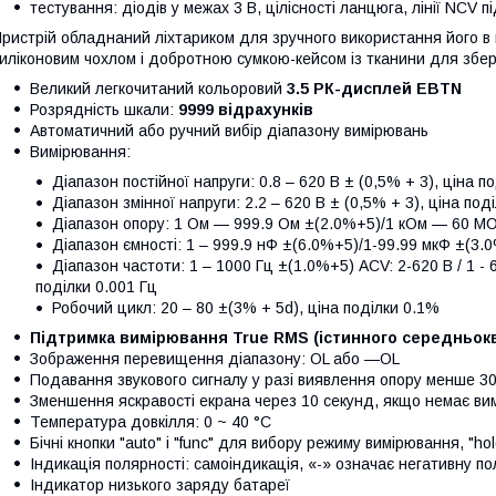
тестування: діодів у межах 3 В, цілісності ланцюга, лінії NCV п
ристрій обладнаний ліхтариком для зручного використання його в
иліконовим чохлом і добротною сумкою-кейсом із тканини для збер
Великий легкочитаний кольоровий
3.5 РК-дисплей EBTN
Розрядність шкали:
9999 відрахунків
Автоматичний або ручний вибір діапазону вимірювань
Вимірювання:
Діапазон постійної напруги: 0.8 – 620 В ± (0,5% + 3), ціна п
Діапазон змінної напруги: 2.2 – 620 В ± (0,5% + 3), ціна под
Діапазон опору: 1 Ом — 999.9 Ом ±(2.0%+5)/1 кОм — 60 MО
Діапазон ємності: 1 – 999.9 нФ ±(6.0%+5)/1-99.99 мкФ ±(3.0
Діапазон частоти: 1 – 1000 Гц ±(1.0%+5) ACV: 2-620 В / 1 - 
поділки 0.001 Гц
Робочий цикл: 20 – 80 ±(3% + 5d), ціна поділки 0.1%
Підтримка вимірювання True RMS (істинного середньок
Зображення перевищення діапазону: OL або —OL
Подавання звукового сигналу у разі виявлення опору менше 3
Зменшення яскравості екрана через 10 секунд, якщо немає вим
Температура довкілля: 0 ~ 40 °C
Бічні кнопки "auto" і "func" для вибору режиму вимірювання, "h
Індикація полярності: самоіндикація, «-» означає негативну по
Індикатор низького заряду батареї