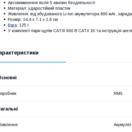
Автовимкнення після 5 хвилин бездіяльності
Матеріал: ударостійкий пластик
Живлення: від вбудованого Li-ion акумулятора 800 мАг, зарядж
Розмір: 14.4 х 7.1 х 1.6 см
Вага
: 125 г
У комплекті пари щупів CATIII 600 В CATII 1K та інструкція анг
арактеристики
Основні
иробник
RMS
Загальні
Живлення
Акумулят