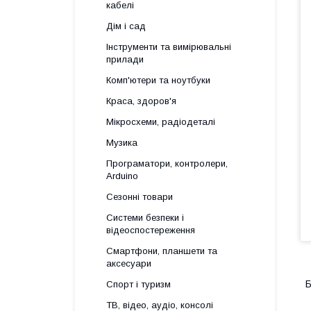
кабелі
Дім і сад
Інструменти та вимірювальні
прилади
Комп'ютери та ноутбуки
Краса, здоров'я
Мікросхеми, радіодеталі
Музика
Програматори, контролери,
Arduino
Сезонні товари
Системи безпеки і
відеоспостереження
Смартфони, планшети та
аксесуари
Б
Спорт і туризм
ТВ, відео, аудіо, консолі