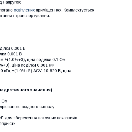
ід напругою
 погано
освітлених
приміщеннях. Комплектується
ігання і транспортування.
оділки 0.001 В
ілки 0.001 В
м ±(1.0%+3), ціна поділки 0.1 Ом
%+3), ціна поділки 0.001 нФ
60 кГц ±(1.0%+5) ACV: 10-620 В, ціна
вадратичного значення)
0 Ом
ірюваного вхідного сигналу
old" для збереження поточних показників
лярність