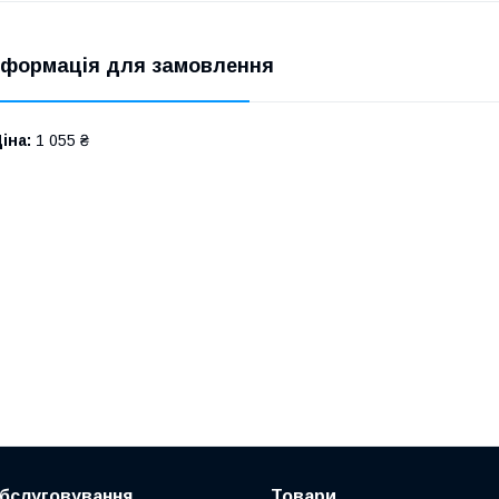
нформація для замовлення
іна:
1 055 ₴
обслуговування
Товари