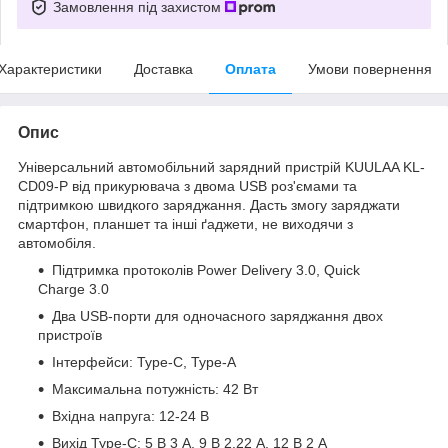
Замовлення під захистом
Характеристики
Доставка
Оплата
Умови повернення
Опис
Універсальний автомобільний зарядний пристрій KUULAA KL-
CD09-P від прикурювача з двома USB роз'ємами та
підтримкою швидкого заряджання. Дасть змогу заряджати
смартфон, планшет та інші ґаджети, не виходячи з
автомобіля.
Підтримка протоколів Power Delivery 3.0, Quick
Charge 3.0
Два USB-порти для одночасного заряджання двох
пристроїв
Інтерфейси: Type-C, Type-A
Максимальна потужність: 42 Вт
Вхідна напруга: 12-24 В
Вихід Type-C: 5 В 3 А, 9 В 2.22 А, 12 В 2 А