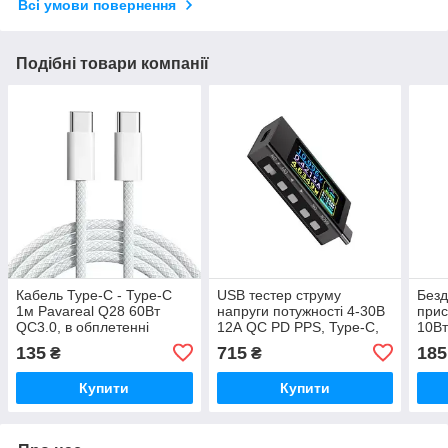
Всі умови повернення
Подібні товари компанії
Кабель Type-C - Type-C
USB тестер струму
Безд
1м Pavareal Q28 60Вт
напруги потужності 4-30В
прис
QC3.0, в обплетенні
12А QC PD PPS, Type-C,
10Вт
KWS- X1
ткан
135
715
185
₴
₴
Купити
Купити