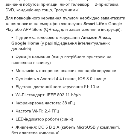
звичайні побутові прилади, як-от телевізор, ТВ-приставка,
DVD, кондиціонер тощо, "розумними".
Для повноцінного керування пультом необхідно завантажити
та встановити на смартфон застосунок
Smart Life
з Google
Play або APP Store (QR-код для завантаження в інструкції).
Підтримка голосового керування
Amazon Alexa,
Google Home
(у разі під'єднання інтелектуальних
динаміків)
Функція навчання (якщо потрібного пристрою не
виявилося в списку)
Можливість створення власних сценаріїв керування
Сумісність з Android 4.4 і вище, IOS 8.0 і вище
Відстань дистанційного керування ІЧ: 10 м
Wi-Fi стандарт: IEEE 802.11 b/g/n
Інфрачервона частота: 38 кГц
Частота Wi-Fi: 2.4 ГГц
LED-індикатор роботи (синій)
Живлення: DC 5 В 1 А (кабель MicroUSB у комплекті,
без адаптера живлення)