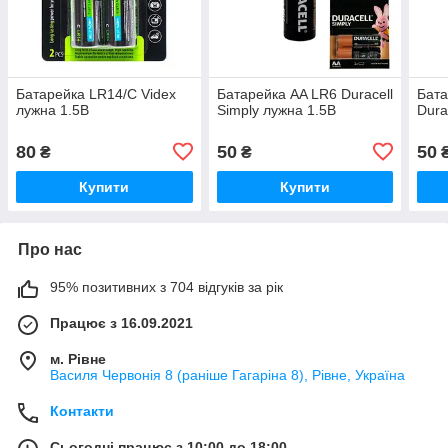
Батарейка LR14/C Videx
Батарейка AA LR6 Duracell
Бата
лужна 1.5В
Simply лужна 1.5В
Dura
80
50
50
₴
₴
Купити
Купити
Про нас
95% позитивних з 704 відгуків за рік
Працює з 16.09.2021
м. Рівне
Василя Червонія 8 (раніше Гагаріна 8), Рівне, Україна
Контакти
Сьогодні працює з 10:00 до 18:00