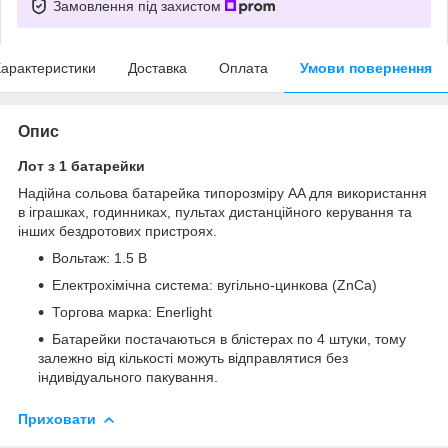
Замовлення під захистом
арактеристики
Доставка
Оплата
Умови повернення
Опис
Лот з 1 батарейки
Надійна сольова батарейка типорозміру AA для використання
в іграшках, годинниках, пультах дистанційного керування та
інших бездротових пристроях.
Вольтаж: 1.5 В
Електрохімічна система: вугільно-цинкова (ZnCa)
Торгова марка: Enerlight
Батарейки постачаються в блістерах по 4 штуки, тому
залежно від кількості можуть відправлятися без
індивідуального пакування.
Приховати