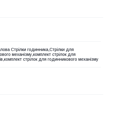
слова Стрілки годинника,Стрілки для
ового механізму,комплект стрілок для
ів,комплект стрілок для годинникового механізму