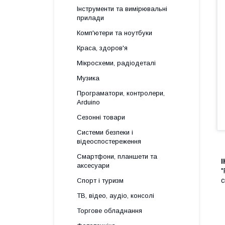
Інструменти та вимірювальні
прилади
Комп'ютери та ноутбуки
Краса, здоров'я
Мікросхеми, радіодеталі
Музика
Програматори, контролери,
Arduino
Сезонні товари
Системи безпеки і
відеоспостереження
Смартфони, планшети та
I
аксесуари
"
с
Спорт і туризм
ТВ, відео, аудіо, консолі
Торгове обладнання