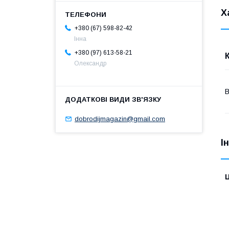
Х
+380 (67) 598-82-42
Інна
+380 (97) 613-58-21
Олександр
В
dobrodijmagazin@gmail.com
І
Ц