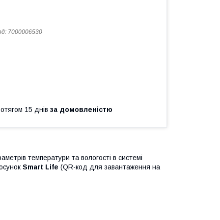
од:
7000006530
ротягом 15 днів
за домовленістю
метрів температури та вологості в системі
тосунок
Smart Life
(QR-код для завантаження на