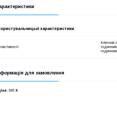
арактеристики
Користувальницькі характеристики
Ключові 
ластивості
годинник
годинник
нформація для замовлення
іна:
385 ₴