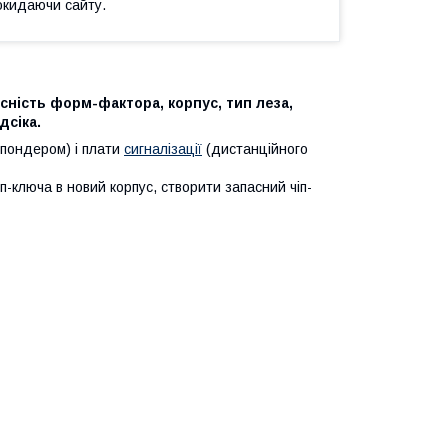
окидаючи сайту.
сність форм-фактора, корпус, тип леза,
дсіка.
спондером) і плати
сигналізації
(дистанційного
п-ключа в новий корпус, створити запасний чіп-