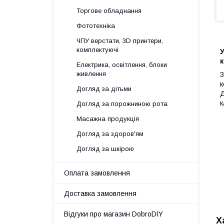
Торгове обладнання
Фототехніка
ЧПУ верстати, 3D принтери,
комплектуючі
У
к
Електрика, освітлення, блоки
живлення
З
к
Догляд за дітьми
Д
к
Догляд за порожниною рота
Масажна продукція
Догляд за здоров'ям
Догляд за шкірою
Оплата замовлення
Доставка замовлення
Відгуки про магазин DobroDIY
Х