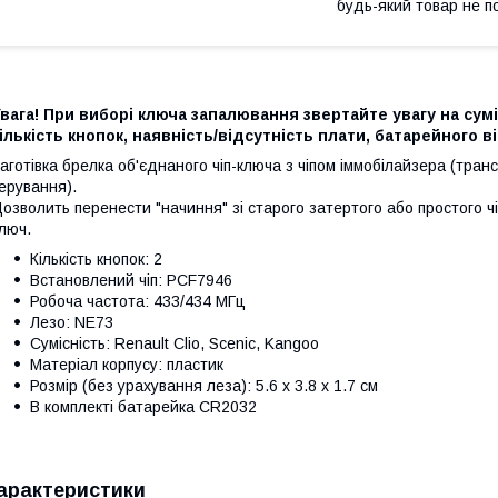
будь-який товар не п
вага! При виборі ключа запалювання звертайте увагу на сумі
ількість кнопок, наявність/відсутність плати, батарейного ві
аготівка брелка об'єднаного чіп-ключа з чіпом іммобілайзера (тран
ерування).
озволить перенести "начиння" зі старого затертого або простого чі
люч.
Кількість кнопок: 2
Встановлений чіп: PCF7946
Робоча частота: 433/434 МГц
Лезо: NE73
Сумісність: Renault Clio, Scenic, Kangoo
Матеріал корпусу: пластик
Розмір (без урахування леза): 5.6 х 3.8 х 1.7 см
В комплекті батарейка CR2032
арактеристики