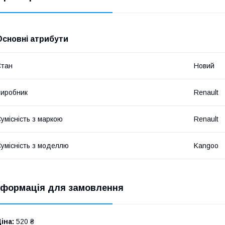
Основні атрибути
Стан
Новий
иробник
Renault
умісність з маркою
Renault
умісність з моделлю
Kangoo
нформація для замовлення
іна:
520 ₴