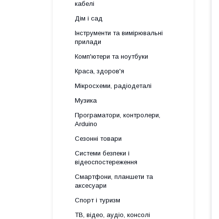
кабелі
Дім і сад
Інструменти та вимірювальні
прилади
Комп'ютери та ноутбуки
Краса, здоров'я
Мікросхеми, радіодеталі
Музика
Програматори, контролери,
Arduino
Сезонні товари
Системи безпеки і
відеоспостереження
Смартфони, планшети та
аксесуари
Спорт і туризм
ТВ, відео, аудіо, консолі