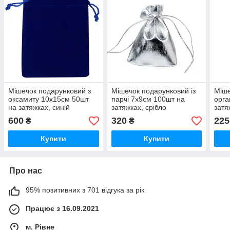
Мішечок подарунковий з
Мішечок подарунковий із
Міше
оксамиту 10x15см 50шт
парчі 7x9см 100шт на
орга
на затяжках, синій
затяжках, срібло
затя
600
320
225
₴
₴
Купити
Купити
Про нас
95% позитивних з 701 відгука за рік
Працює з 16.09.2021
м. Рівне