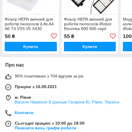
Фільтр HEPA змінний для
Фільтр HEPA змінний для
Моду
роботів пилососів iLife A4
роботів пилососів iRobot
коле
A6 T4 V3S V5 X430
Roomba 800 900 серії
iRob
i7 E
50
55
100
₴
₴
Купити
Купити
Про нас
95% позитивних з 704 відгуків за рік
Працює з 16.09.2021
м. Рівне
Василя Червонія 8 (раніше Гагаріна 8), Рівне, Україна
Контакти
Сьогодні працює з 10:00 до 18:00
Показати весь графік роботи