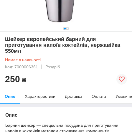
Шейкер європейський барний для
приготування напоїв коктейлів, нержавійка
550мл
Немає в наявності
Код: 7000006361
Роздріб
250
₴
Опис
Характеристики
Доставка
Оплата
Умови п
Опис
Барний шейкер — спеціальна посудина для приготування
напоїв в коктейлів методом струшування компонентів.