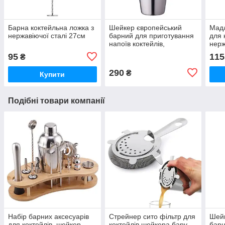
Барна коктейльна ложка з
Шейкер європейський
Мадл
нержавіючої сталі 27см
барний для приготування
для 
напоїв коктейлів,
нерж
нержавійка 750мл
95
115
₴
290
₴
Купити
Подібні товари компанії
Набір барних аксесуарів
Стрейнер сито фільтр для
Шейк
для коктейлів, шейкер
коктейлів шейкера бару,
барн