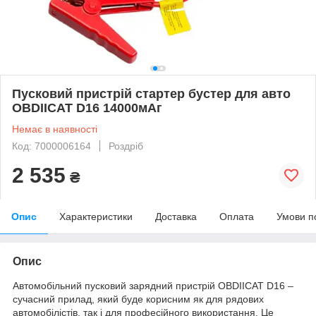
Пусковий пристрій стартер бустер для авто
OBDIICAT D16 14000мАг
Немає в наявності
Код: 7000006164
Роздріб
2 535
₴
Опис
Характеристики
Доставка
Оплата
Умови п
Опис
Автомобільний пусковий зарядний пристрій OBDIICAT D16 –
сучасний прилад, який буде корисним як для рядових
автомобілістів, так і для професійного використання. Це