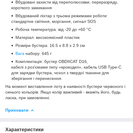
Вбудовані захисти від переполюсовки, переразряду,
короткого замикання
Вбудований ліхтар з трьома режимами роботи:
стандартне світіння, моргання, сигнал SOS
Робоча температура: від -20 до +60 °С
Матеріал: високоякісний пластик
Розміри бустера: 16.5 х 8.8 х 2.9 см
Вага
набору: 645 г
Комплектація: бустер OBDIICAT D16,
кабелі з роз'ємами типу «крокодил», кабель USB Type-C
для зарядки бустера, чохол з твердої тканини для
зберігання і перенесення.
На момент виставлення лоту в наявності бустери червоного і
синього кольорів. Якщо колір важливий - вкажіть його, будь
ласка, при замовленні.
Приховати
Характеристики