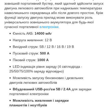
зовнішній портативний бустер, який здатний здійснити запуск
двигуна легкового автомобіля при наднизьких температурах
навколишнього середовища або після довгого простою. Крім
функції запуску двигуна прилад може виконувати роль
універсального зовнішнього акумулятора для будь-якої
сучасної портативної
електроніки
.
Ємність АКБ:
14000 мАг
Напруга живлення: 12 В
Вихідний струм: 5В / 12 В / 16 В / 19 В
Пусковий струм:
500 А
Піковий струм:
1000 А
LED-індикація рівня заряду (4 світлодіода -
25/50/75/100% заряду відповідно)
Можливість запуску бензинових і дизельних
двигунів легкових автомобілів
Вбудований USB-роз'єм 5В / 2.4А
для зарядки
портативної електроніки
Можливість живлення і зарядки
планшетів і ноутбуків