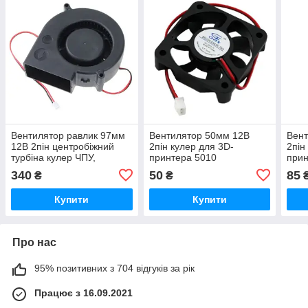
Вентилятор равлик 97мм
Вентилятор 50мм 12В
Вент
12В 2пін центробіжний
2пін кулер для 3D-
2пін
турбіна кулер ЧПУ,
принтера 5010
прин
сервера
340
50
85
₴
₴
Купити
Купити
Про нас
95% позитивних з 704 відгуків за рік
Працює з 16.09.2021