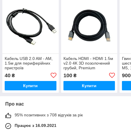
Кабель USB 2.0 AM - AM,
Кабель HDMI - HDMI 1.5м
Гвин
1.5м для периферійних
v2.0 4K 3D позолочений
шес
пристроїв
грубий, Premium
М5, 
гайк
40
100
900
₴
₴
Купити
Купити
Про нас
95% позитивних з 708 відгуків за рік
Працює з 16.09.2021