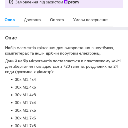
Замовлення під захистом
Опис
Доставка
Оплата
Умови повернення
Опис
Набір елементів кріплення для використання в ноутбуках,
комп'ютерах та іншій дрібній побутовій електроніці.
Даний набір мікрогвинтів поставляється в пластиковому кейсі
для зберігання і складається з 720 гвинтів, розділених на 24
види (довжина х діаметр):
30х М1.4х4
30х М1.4х6
30х М1.4х8
30х М1.7х4
30х М1.7х5
30х М1.7х6
30х М1.7х8