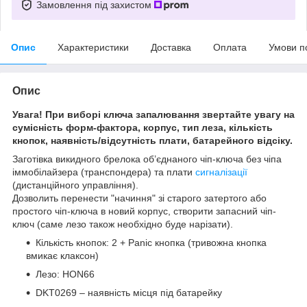
Замовлення під захистом
Опис
Характеристики
Доставка
Оплата
Умови п
Опис
Увага! При виборі ключа запалювання звертайте увагу на
сумісність форм-фактора, корпус, тип леза, кількість
кнопок, наявність/відсутність плати, батарейного відсіку.
Заготівка викидного брелока об’єднаного чіп-ключа без чіпа
іммобілайзера (транспондера) та плати
сигналізації
(дистанційного управління).
Дозволить перенести "начиння" зі старого затертого або
простого чіп-ключа в новий корпус, створити запасний чіп-
ключ (саме лезо також необхідно буде нарізати).
Кількість кнопок: 2 + Panic кнопка (тривожна кнопка
вмикає клаксон)
Лезо: HON66
DKT0269 – наявність місця під батарейку