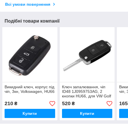
Всі умови повернення
Подібні товари компанії
Викидний ключ, корпус під
Ключ запалювання, чіп
Вики
чіп, 3кн, Volkswagen, HU66
ID48 1J0959753AG, 2
чіп,
кнопки HU66, для VW Golf
Passat
210
520
165
₴
₴
Купити
Купити