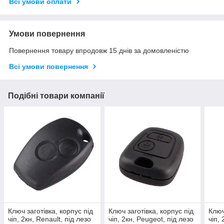
Всі умови оплати
Умови повернення
Повернення товару впродовж 15 днів за домовленістю
Всі умови повернення
Подібні товари компанії
Ключ заготівка, корпус під
Ключ заготівка, корпус під
Ключ
чіп, 2кн, Renault, під лезо
чіп, 2кн, Peugeot, під лезо
чіп,