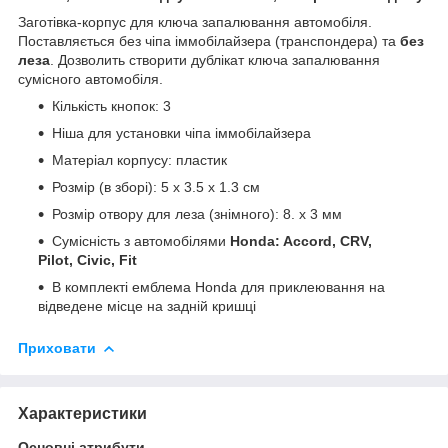
Заготівка-корпус для ключа запалювання автомобіля.
Поставляється без чіпа іммобілайзера (транспондера) та
без
леза
. Дозволить створити дублікат ключа запалювання
сумісного автомобіля.
Кількість кнопок: 3
Ніша для установки чіпа іммобілайзера
Матеріал корпусу: пластик
Розмір (в зборі): 5 х 3.5 х 1.3 см
Розмір отвору для леза (знімного): 8. x 3 мм
Сумісність з автомобілями
Honda: Accord, CRV,
Pilot, Civic, Fit
В комплекті емблема Honda для приклеювання на
відведене місце на задній кришці
Приховати
Характеристики
Основні атрибути