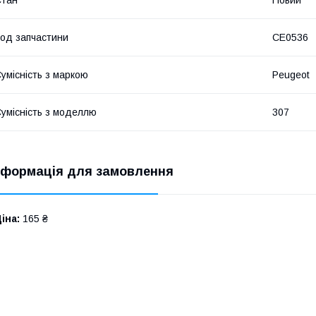
Стан
Новий
од запчастини
CE0536
умісність з маркою
Peugeot
умісність з моделлю
307
нформація для замовлення
іна:
165 ₴