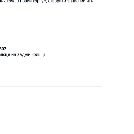
п-ключа в новий корпус, створити запасний чіп-
 607
місце на задній кришці