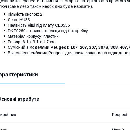
озволить перенести "начиння" зі старого затертого або простого чі
люч (саме лезо також необхідно буде нарізати).
Кількість кнопок: 2
Лезо: HU83
Наявність ніші під плату CE0536
DKT0269 – наявність місця під батарейку
Матеріал корпусу: пластик
Розмір: 6.1 х 3.1 х 1.7 см
Сумісний з моделями
Peugeot: 107, 207, 307, 307S, 308, 407,
В комплекті емблема Peugeot для приклеювання на відведене 
арактеристики
Основні атрибути
иробник
Peugeot