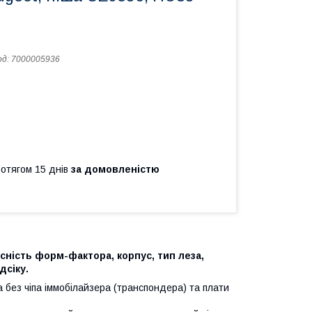
од:
7000005936
ротягом 15 днів
за домовленістю
сність форм-фактора, корпус, тип леза,
дсіку.
 без чіпа іммобілайзера (транспондера) та плати