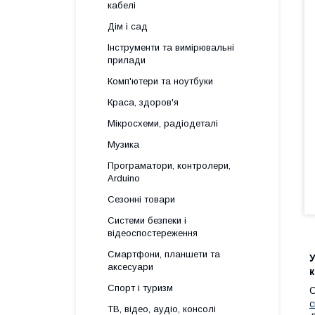
кабелі
Дім і сад
Інструменти та вимірювальні
прилади
Комп'ютери та ноутбуки
Краса, здоров'я
Мікросхеми, радіодеталі
Музика
Програматори, контролери,
Arduino
Сезонні товари
Системи безпеки і
відеоспостереження
Смартфони, планшети та
У
аксесуари
к
Спорт і туризм
О
с
ТВ, відео, аудіо, консолі