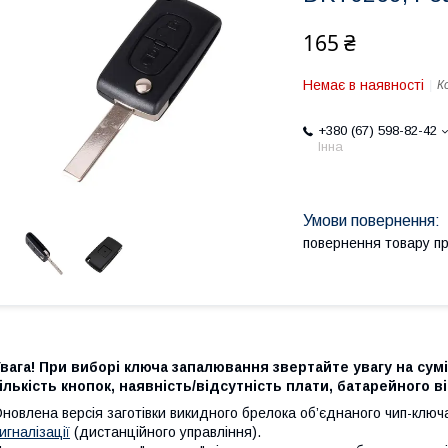
165 ₴
Немає в наявності
К
+380 (67) 598-82-42
Інна
повернення товару п
вага! При виборі ключа запалювання звертайте увагу на сумі
ількість кнопок, наявність/відсутність плати, батарейного ві
новлена версія заготівки викидного брелока об’єднаного чип-ключа
игналізації
(дистанційного управління).