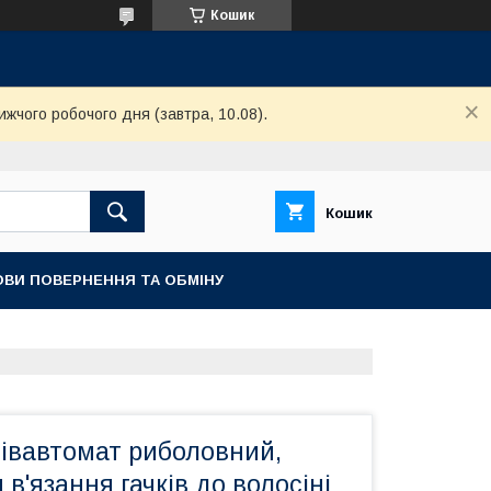
Кошик
ижчого робочого дня (завтра, 10.08).
Кошик
ОВИ ПОВЕРНЕННЯ ТА ОБМІНУ
півавтомат риболовний,
 в'язання гачків до волосіні