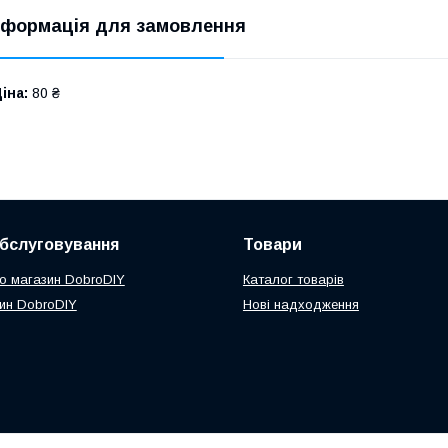
нформація для замовлення
іна:
80 ₴
обслуговування
Товари
ро магазин DobroDIY
Каталог товарів
ин DobroDIY
Нові надходження