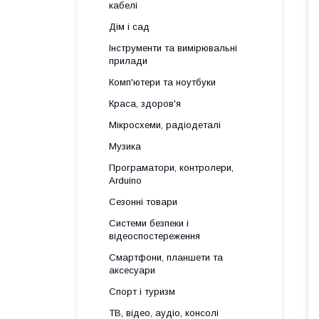
кабелі
Дім і сад
Інструменти та вимірювальні
прилади
Комп'ютери та ноутбуки
Краса, здоров'я
Мікросхеми, радіодеталі
Музика
Програматори, контролери,
Arduino
Сезонні товари
Системи безпеки і
відеоспостереження
Смартфони, планшети та
аксесуари
Спорт і туризм
ТВ, відео, аудіо, консолі