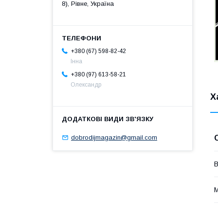
8), Рівне, Україна
+380 (67) 598-82-42
Інна
+380 (97) 613-58-21
Олександр
Х
dobrodijmagazin@gmail.com
В
М