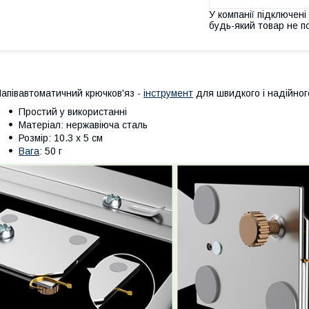
У компанії підключені
будь-який товар не п
апівавтоматичний крючков'яз -
інструмент
для швидкого і надійного
Простий у використанні
Матеріал: нержавіюча сталь
Розмір: 10.3 х 5 см
Вага
: 50 г