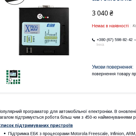
3 040 ₴
Немає в наявності
К
+380 (67) 598-82-42
Інна
повернення товару п
опулярний програматор для автомобільної електроніки. В оновленій
агалом підтримується робота більш чим з 450-ю найменуваннями р
Список підтримуваних пристроїв
Підтримка ЕБК з процесорами Motorola Freescale, Infinion, ARM