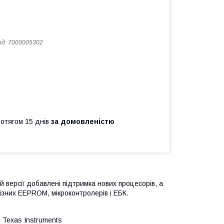
од:
7000005302
ротягом 15 днів
за домовленістю
 версії добавлені підтримка нових процесорів, а
ізних EEPROM, мікроконтролерів і ЕБК.
, Texas Instruments