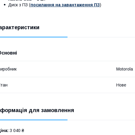
Диск з ПЗ (
посилання на завантаження ПЗ
)
арактеристики
Основні
иробник
Motorola
Стан
Нове
нформація для замовлення
іна:
3 040 ₴