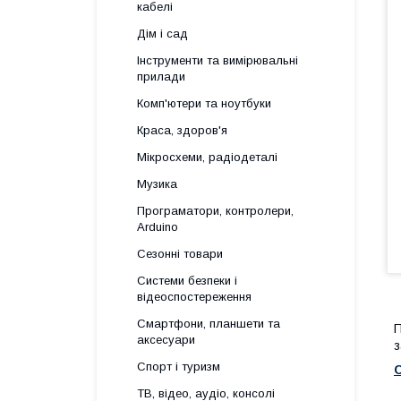
кабелі
Дім і сад
Інструменти та вимірювальні
прилади
Комп'ютери та ноутбуки
Краса, здоров'я
Мікросхеми, радіодеталі
Музика
Програматори, контролери,
Arduino
Сезонні товари
Системи безпеки і
відеоспостереження
Смартфони, планшети та
П
аксесуари
з
Спорт і туризм
ТВ, відео, аудіо, консолі