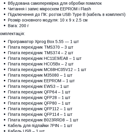
Вбудована самоперевірка для обробки помилок
Читання і запис мікросхем EEPROM і Flash
Підключення до ПК: роз'єм USB-Type B (кабель в комплекті)
Розмір основного модуля: 10 х 9 х 2.5 см
Вага: 200 г
омплектація:
Програматор Xprog Box 5.55 — 1 шт
Плата перехідник TMS370 – 3 шт
Плата перехідник TMS374 – 2 шт
Плата перехідник HC11E9/EA8 – 1 шт
Плата перехідник HCO5Bx – 2 шт
Плата перехідник MC68HC05V12 – 1 шт
Плата перехідник M35080 – 1 шт
Плата перехідник EEPROM – 1 шт
Плата перехідник EWS3 – 1 шт
Плата перехідник QFP64 – 1 шт
Плата перехідник QFP28 – 1 шт
Плата перехідник QFP80 – 1 шт
Плата перехідник QFP112 – 1 шт
Плата перехідник QFP114 – 1 шт
Плата перехідник B023RRD8 – 1 шт
Кабель для підпайки 7PIN – 1 шт
Кабель USB – 1 шт