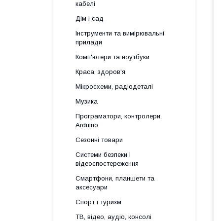
кабелі
Дім і сад
Інструменти та вимірювальні
прилади
Комп'ютери та ноутбуки
Краса, здоров'я
Мікросхеми, радіодеталі
Музика
Програматори, контролери,
Arduino
Сезонні товари
Системи безпеки і
відеоспостереження
Смартфони, планшети та
аксесуари
Спорт і туризм
ТВ, відео, аудіо, консолі