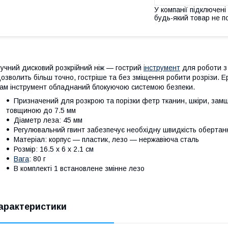
У компанії підключені
будь-який товар не п
учний дисковий розкрійний ніж — гострий
інструмент
для роботи з 
озволить більш точно, гостріше та без зміщення робити розрізи. Ер
ам інструмент обладнаний блокуючою системою безпеки.
Призначений для розкрою та порізки фетр тканин, шкіри, замші, 
товщиною до 7.5 мм
Діаметр леза: 45 мм
Регулювальний гвинт забезпечує необхідну швидкість обертан
Матеріал: корпус — пластик, лезо — нержавіюча сталь
Розмір: 16.5 x 6 x 2.1 см
Вага
: 80 г
В комплекті 1 встановлене змінне лезо
арактеристики