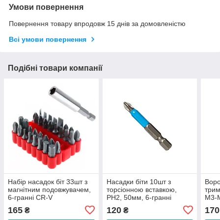
Умови повернення
Повернення товару впродовж 15 днів за домовленістю
Всі умови повернення
Подібні товари компанії
Набір насадок біт 33шт з
Насадки біти 10шт з
Воро
магнітним подовжувачем,
торсіонною вставкою,
трим
6-гранні CR-V
PH2, 50мм, 6-гранні
М3-М
магнітні
165
120
170
₴
₴