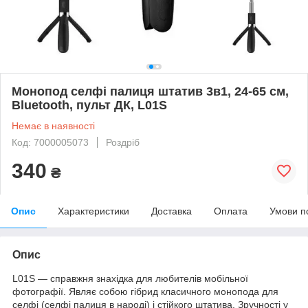
Монопод селфі палиця штатив 3в1, 24-65 см,
Bluetooth, пульт ДК, L01S
Немає в наявності
Код: 7000005073
Роздріб
340
₴
Опис
Характеристики
Доставка
Оплата
Умови п
Опис
L01S — справжня знахідка для любителів мобільної
фотографії. Являє собою гібрид класичного монопода для
селфі (селфі палиця в народі) і стійкого штатива. Зручності у