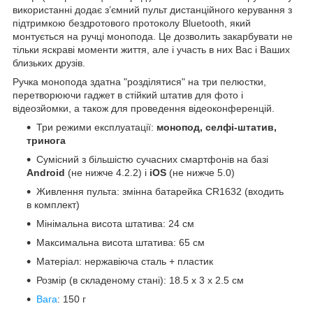
використанні додає з’ємний пульт дистанційного керування з
підтримкою бездротового протоколу Bluetooth, який
монтується на ручці монопода. Це дозволить закарбувати не
тільки яскраві моменти життя, але і участь в них Вас і Ваших
близьких друзів.
Ручка монопода здатна "розділятися" на три пелюстки,
перетворюючи гаджет в стійкий штатив для фото і
відеозйомки, а також для проведення відеоконференцій.
Три режими експлуатації:
монопод, селфі-штатив,
тринога
Сумісний з більшістю сучасних смартфонів на базі
Android
(не нижче 4.2.2) і
iOS
(не нижче 5.0)
Живлення пульта: змінна батарейка CR1632 (входить
в комплект)
Мінімальна висота штатива: 24 см
Максимальна висота штатива: 65 см
Матеріал: нержавіюча сталь + пластик
Розмір (в складеному стані): 18.5 х 3 x 2.5 см
Вага
: 150 г