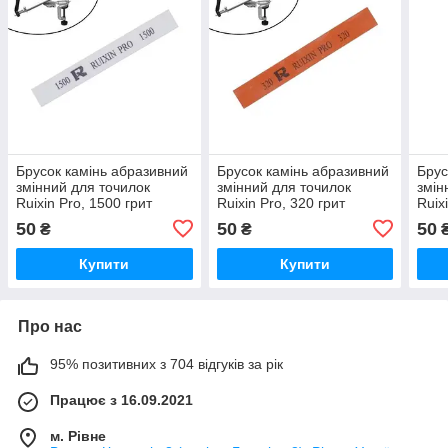
Брусок камінь абразивний
Брусок камінь абразивний
Брус
змінний для точилок
змінний для точилок
змін
Ruixin Pro, 1500 грит
Ruixin Pro, 320 грит
Ruix
50
50
50
₴
₴
Купити
Купити
Про нас
95% позитивних з 704 відгуків за рік
Працює з 16.09.2021
м. Рівне