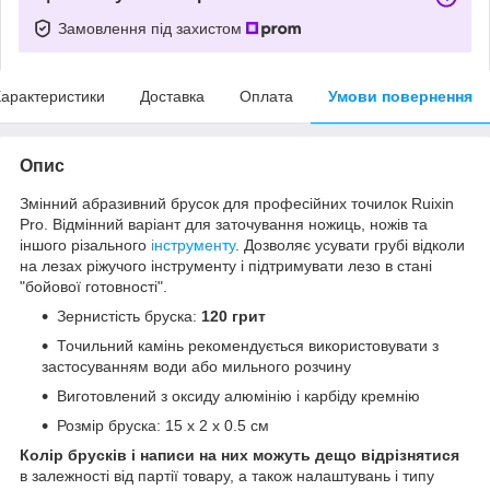
Замовлення під захистом
арактеристики
Доставка
Оплата
Умови повернення
Опис
Змінний абразивний брусок для професійних точилок Ruixin
Pro. Відмінний варіант для заточування ножиць, ножів та
іншого різального
інструменту
. Дозволяє усувати грубі відколи
на лезах ріжучого інструменту і підтримувати лезо в стані
"бойової готовності".
Зернистість бруска:
120 грит
Точильний камінь рекомендується використовувати з
застосуванням води або мильного розчину
Виготовлений з оксиду алюмінію і карбіду кремнію
Розмір бруска: 15 x 2 x 0.5 см
Колір брусків і написи на них можуть дещо відрізнятися
в залежності від партії товару, а також налаштувань і типу