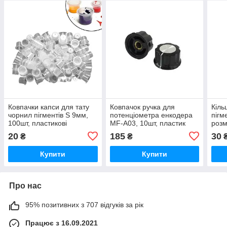
Ковпачки капси для тату
Ковпачок ручка для
Кіль
чорнил пігментів S 9мм,
потенціометра енкодера
пігм
100шт, пластикові
MF-A03, 10шт, пластик
розм
метал, 26.5мм
20
185
30
₴
₴
Купити
Купити
Про нас
95% позитивних з 707 відгуків за рік
Працює з 16.09.2021