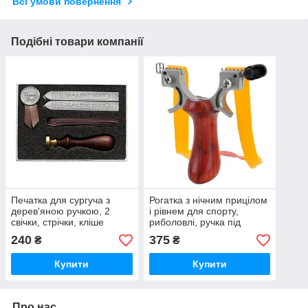
Всі умови повернення
Подібні товари компанії
Печатка для сургуча з
Рогатка з нічним прицілом
дерев'яною ручкою, 2
і рівнем для спорту,
свічки, стрічки, кліше
риболовлі, ручка під
Thank You
дерево
240
375
₴
₴
Купити
Купити
Про нас