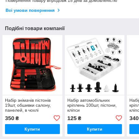
Повернення товару впродовж 15 днів за домовленістю
Всі умови повернення
Подібні товари компанії
Набір знімачів пістонів
Набір автомобільних
Набі
19шт, обшивки салону,
кріплень 100шт, пістони,
кріп
панелей, в чохлі
кліпси
кліп
350
125
340
₴
₴
Купити
Купити