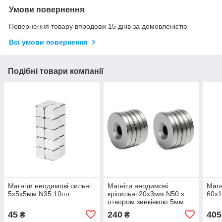
Умови повернення
Повернення товару впродовж 15 днів за домовленістю
Всі умови повернення
Подібні товари компанії
Магніти неодимові сильні
Магніти неодимові
Магн
5х5х5мм N35 10шт
кріпильні 20х3мм N50 з
60x
отвором зенківкою 5мм
10шт
45
240
405
₴
₴