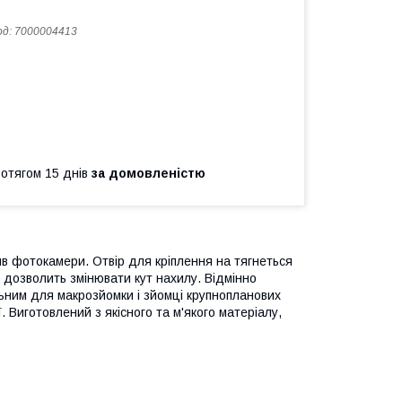
од:
7000004413
ротягом 15 днів
за домовленістю
ив фотокамери. Отвір для кріплення на тягнеться
е дозволить змінювати кут нахилу. Відмінно
альним для макрозйомки і зйомці крупнопланових
. Виготовлений з якісного та м'якого матеріалу,