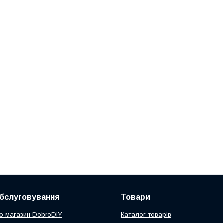
обслуговування
Товари
ро магазин DobroDIY
Каталог товарів