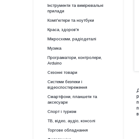
Інструменти та вимірювальні
прилади
Комп'ютери та ноутбуки
Краса, здоров'я
Мікросхеми, радіодеталі
Музика
Програматори, контролери,
Arduino
Сезонні товари
Системи безпеки і
відеоспостереження
Д
р
Смартфони, планшети та
п
аксесуари
п
Спорт і туризм
в
ТВ, відео, аудіо, консолі
Торгове обладнання