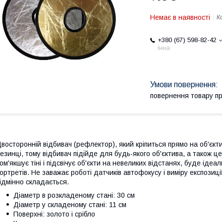
Немає в наявності
К
+380 (67) 598-82-42
Інна
повернення товару п
восторонній відбивач (рефлектор), який кріпиться прямо на об'єкт
езинці, тому відбивач підійде для будь-якого об'єктива, а також ц
ом'якшує тіні і підсвічує об'єкти на невеликих відстанях, буде іде
ортретів. Не заважає роботі датчиків автофокусу і виміру експозиції
ідмінно складається.
Діаметр в розкладеному стані: 30 см
Діаметр у складеному стані: 11 см
Поверхні: золото і срібло