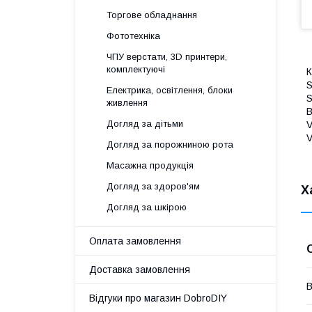
Торгове обладнання
Фототехніка
ЧПУ верстати, 3D принтери,
комплектуючі
К
S
Електрика, освітлення, блоки
S
живлення
B
Догляд за дітьми
V
V
Догляд за порожниною рота
Масажна продукція
Догляд за здоров'ям
Х
Догляд за шкірою
Оплата замовлення
Доставка замовлення
В
Відгуки про магазин DobroDIY