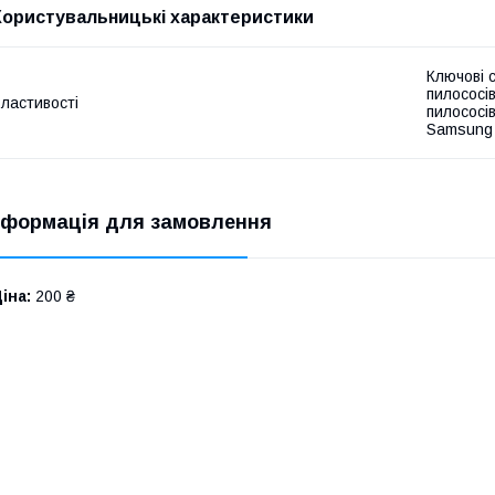
Користувальницькі характеристики
Ключові 
пилососі
ластивості
пилососі
Samsung
нформація для замовлення
іна:
200 ₴