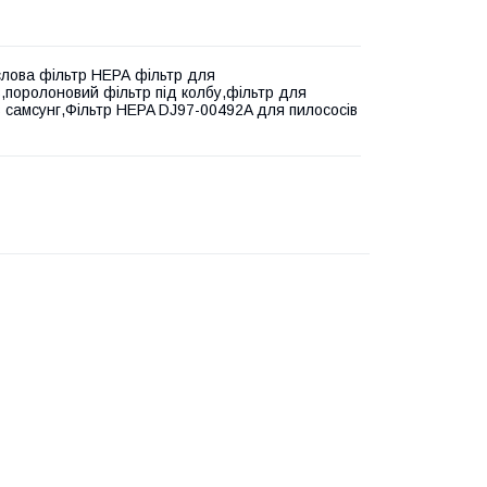
слова фільтр НЕРА фільтр для
в,поролоновий фільтр під колбу,фільтр для
в самсунг,Фільтр HEPA DJ97-00492A для пилососів