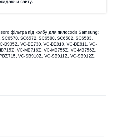
окидаючи сайту.
ового фільтра під колбу для пилососів Samsung:
, SC6570, SC6572, SC6580, SC6582, SC6583,
C-B935Z, VC-BE730, VC-BE810, VC-BE811, VC-
-MB715Z, VC-MB716Z, VC-MB755Z, VC-MB756Z,
PBZ715, VC-SB910Z, VC-SB911Z, VC-SB912Z,