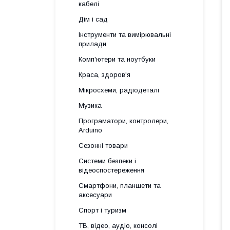
кабелі
Дім і сад
Інструменти та вимірювальні
прилади
Комп'ютери та ноутбуки
Краса, здоров'я
Мікросхеми, радіодеталі
Музика
Програматори, контролери,
Arduino
Сезонні товари
Системи безпеки і
відеоспостереження
Смартфони, планшети та
аксесуари
Спорт і туризм
ТВ, відео, аудіо, консолі