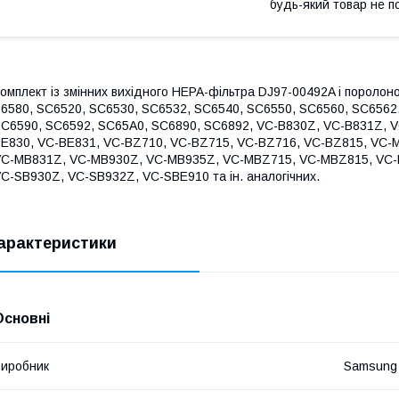
будь-який товар не п
омплект із змінних вихідного HEPA-фільтра DJ97-00492A і поролон
6580, SC6520, SC6530, SC6532, SC6540, SC6550, SC6560, SC6562
C6590, SC6592, SC65A0, SC6890, SC6892, VC-B830Z, VC-B831Z, V
E830, VC-BE831, VC-BZ710, VC-BZ715, VC-BZ716, VC-BZ815, VC
C-MB831Z, VC-MB930Z, VC-MB935Z, VC-MBZ715, VC-MBZ815, VC-
C-SB930Z, VC-SB932Z, VC-SBE910 та ін. аналогічних.
арактеристики
Основні
иробник
Samsung